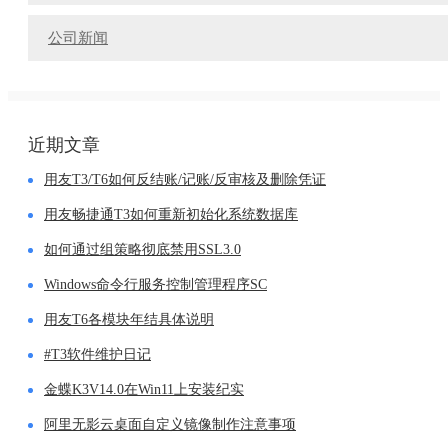
公司新闻
近期文章
用友T3/T6如何反结账/记账/反审核及删除凭证
用友畅捷通T3如何重新初始化系统数据库
如何通过组策略彻底禁用SSL3.0
Windows命令行服务控制管理程序SC
用友T6各模块年结具体说明
#T3软件维护日记
金蝶K3V14.0在Win11上安装纪实
阿里无影云桌面自定义镜像制作注意事项