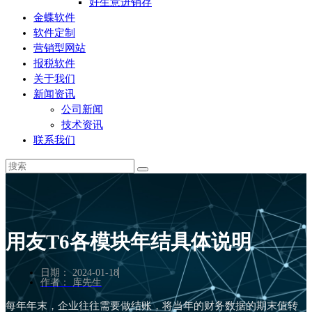
好生意进销存
金蝶软件
软件定制
营销型网站
报税软件
关于我们
新闻资讯
公司新闻
技术资讯
联系我们
用友T6各模块年结具体说明
日期：
2024-01-18
作者：
库先生
每年年末，企业往往需要做结账，将当年的财务数据的期末值转