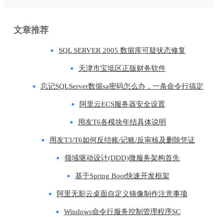
文章推荐
SQL SERVER 2005 数据库可疑状态修复
天津市宝坻区正版财务软件
忘记SQLServer数据sa密码怎么办，一条命令行搞定
阿里云ECS服务器安全设置
用友T6各模块年结具体说明
用友T3/T6如何反结账/记账/反审核及删除凭证
领域驱动设计(DDD)微服务架构首先
基于Spring Boot快速开发框架
阿里无影云桌面自定义镜像制作注意事项
Windows命令行服务控制管理程序SC