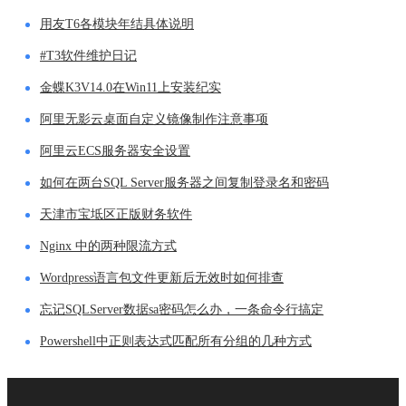
用友T6各模块年结具体说明
#T3软件维护日记
金蝶K3V14.0在Win11上安装纪实
阿里无影云桌面自定义镜像制作注意事项
阿里云ECS服务器安全设置
如何在两台SQL Server服务器之间复制登录名和密码
天津市宝坻区正版财务软件
Nginx 中的两种限流方式
Wordpress语言包文件更新后无效时如何排查
忘记SQLServer数据sa密码怎么办，一条命令行搞定
Powershell中正则表达式匹配所有分组的几种方式