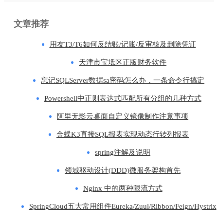
文章推荐
用友T3/T6如何反结账/记账/反审核及删除凭证
天津市宝坻区正版财务软件
忘记SQLServer数据sa密码怎么办，一条命令行搞定
Powershell中正则表达式匹配所有分组的几种方式
阿里无影云桌面自定义镜像制作注意事项
金蝶K3直接SQL报表实现动态行转列报表
spring注解及说明
领域驱动设计(DDD)微服务架构首先
Nginx 中的两种限流方式
SpringCloud五大常用组件Eureka/Zuul/Ribbon/Feign/Hystrix