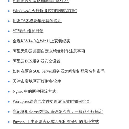
如何通过组策略彻底禁用SSL3.0
Windows命令行服务控制管理程序SC
用友T6各模块年结具体说明
#T3软件维护日记
金蝶K3V14.0在Win11上安装纪实
阿里无影云桌面自定义镜像制作注意事项
阿里云ECS服务器安全设置
如何在两台SQL Server服务器之间复制登录名和密码
天津市宝坻区正版财务软件
Nginx 中的两种限流方式
Wordpress语言包文件更新后无效时如何排查
忘记SQLServer数据sa密码怎么办，一条命令行搞定
Powershell中正则表达式匹配所有分组的几种方式