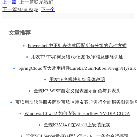
上一篇
联系我们
上一篇
下一篇
Main Page
下一个
文章推荐
Powershell中正则表达式匹配所有分组的几种方式
用友T3/T6如何反结账/记账/反审核及删除凭证
SpringCloud五大常用组件Eureka/Zuul/Ribbon/Feign/Hystrix
用友T6各模块年结具体说明
金蝶K3 WISE自定义报表显示颜色与多表头
宝坻用友软件服务商对宝坻区用友客户进行全面服务跟进调
Windows10 wsl2 如何安装Tensorflow NVIDIA CUDA
金蝶K3V14.0在Win11上安装纪实
忘记SQLServer数据sa密码怎么办，一条命令行搞定